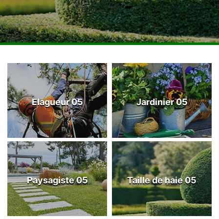
Elagueur 05
Jardinier 05
Paysagiste 05
Taille de haie 05