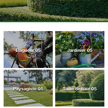
Elagueur 05
Jardinier 05
Paysagiste 05
Taille de haie 05