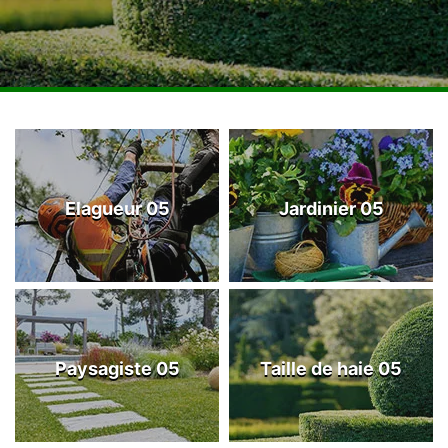
Elagueur 05
Jardinier 05
Paysagiste 05
Taille de haie 05