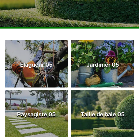
Elagueur 05
Jardinier 05
Paysagiste 05
Taille de haie 05