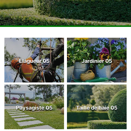
Elagueur 05
Jardinier 05
Paysagiste 05
Taille de haie 05