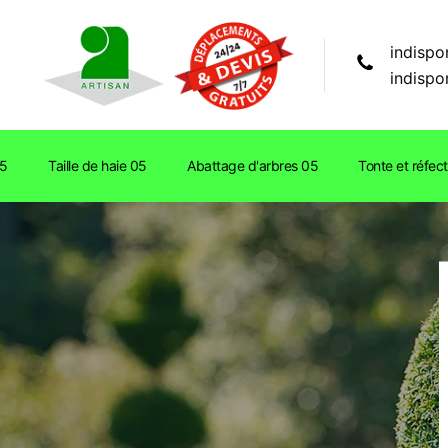
indispo
indispo
05
Taille de haie 05
Abattage d'arbres 05
Tonte et réfec