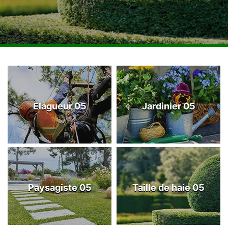
Elagueur 05
Jardinier 05
Paysagiste 05
Taille de haie 05