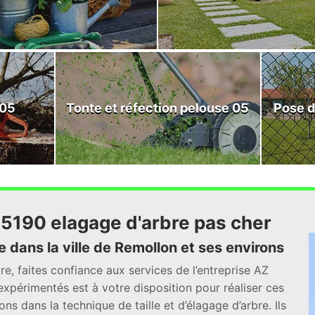
 05
Tonte et réfection pelouse 05
Pose d
5190 elagage d'arbre pas cher
 dans la ville de Remollon et ses environs
bre, faites confiance aux services de l’entreprise AZ
expérimentés est à votre disposition pour réaliser ces
ns dans la technique de taille et d’élagage d’arbre. Ils