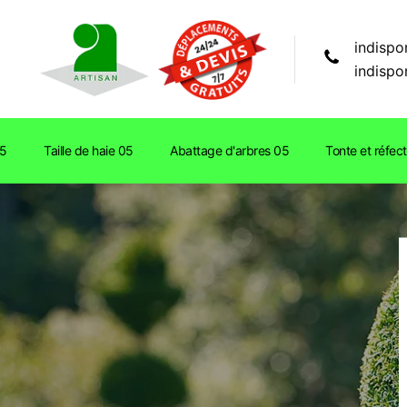
indispo
indispo
05
Taille de haie 05
Abattage d'arbres 05
Tonte et réfec