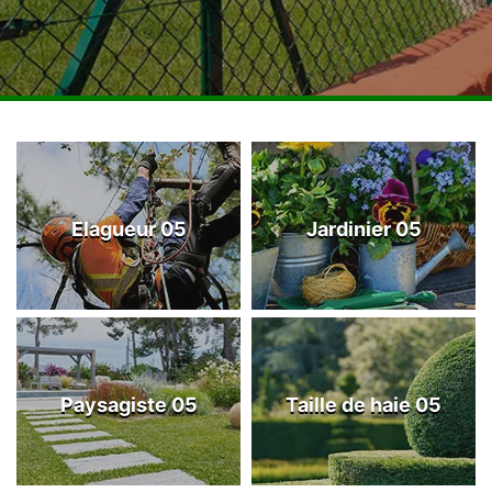
Elagueur 05
Jardinier 05
Paysagiste 05
Taille de haie 05