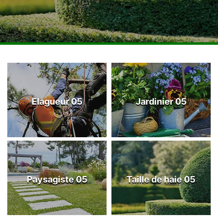
Elagueur 05
Jardinier 05
Paysagiste 05
Taille de haie 05