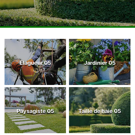
Elagueur 05
Jardinier 05
Paysagiste 05
Taille de haie 05