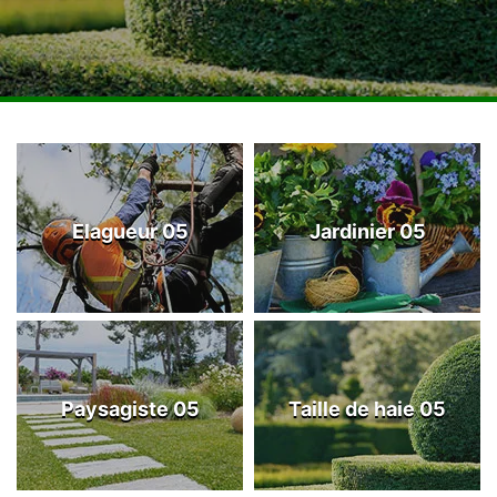
Elagueur 05
Jardinier 05
Paysagiste 05
Taille de haie 05