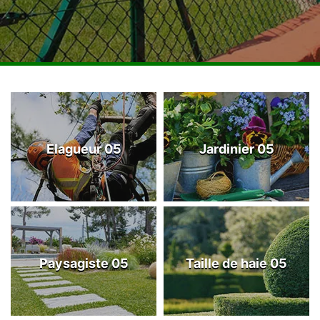
Elagueur 05
Jardinier 05
Paysagiste 05
Taille de haie 05