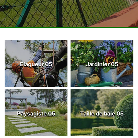
Elagueur 05
Jardinier 05
Paysagiste 05
Taille de haie 05