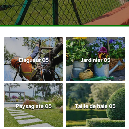
Elagueur 05
Jardinier 05
Paysagiste 05
Taille de haie 05