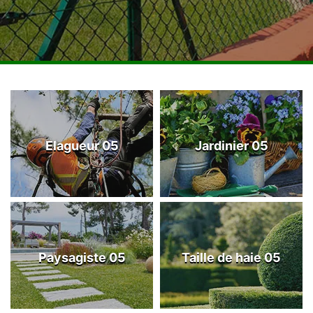
Elagueur 05
Jardinier 05
Paysagiste 05
Taille de haie 05