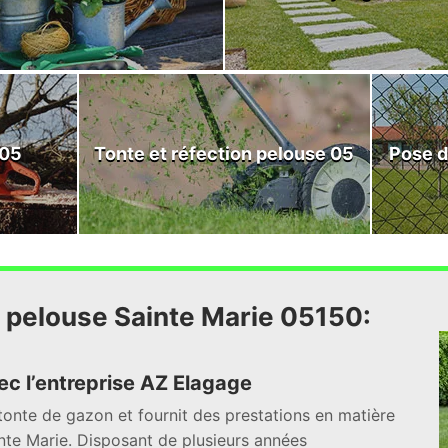
 05
Tonte et réfection pelouse 05
Pose d
n pelouse Sainte Marie 05150:
ec l’entreprise AZ Elagage
tonte de gazon et fournit des prestations en matière
inte Marie. Disposant de plusieurs années