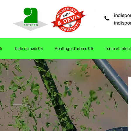
indispo
indispo
05
Taille de haie 05
Abattage d'arbres 05
Tonte et réfec