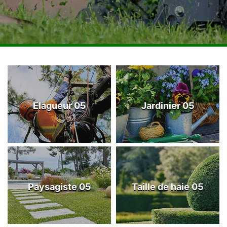
Elagueur 05
Jardinier 05
Paysagiste 05
Taille de haie 05