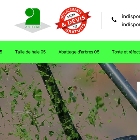
indispo
indispo
05
Taille de haie 05
Abattage d'arbres 05
Tonte et réfec