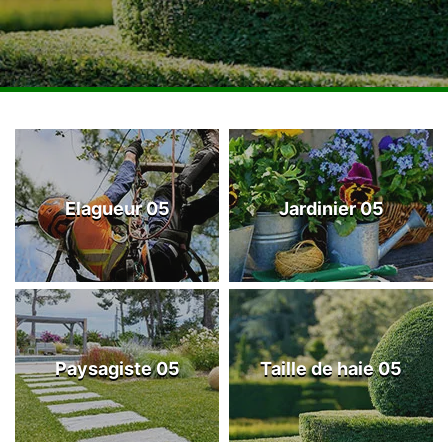
Elagueur 05
Jardinier 05
Paysagiste 05
Taille de haie 05