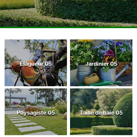
Elagueur 05
Jardinier 05
Paysagiste 05
Taille de haie 05