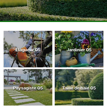
Elagueur 05
Jardinier 05
Paysagiste 05
Taille de haie 05