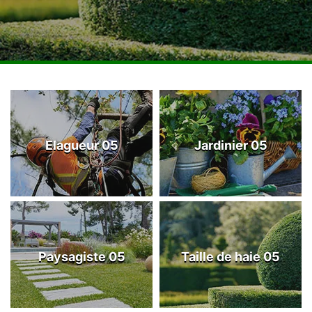
Elagueur 05
Jardinier 05
Paysagiste 05
Taille de haie 05