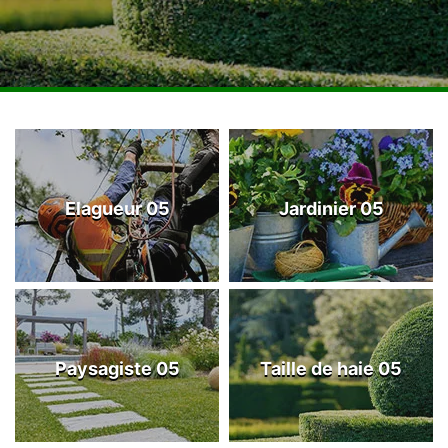
Elagueur 05
Jardinier 05
Paysagiste 05
Taille de haie 05