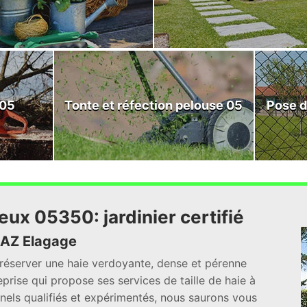
 05
Tonte et réfection pelouse 05
Pose d
ieux 05350: jardinier certifié
c AZ Elagage
préserver une haie verdoyante, dense et pérenne
prise qui propose ses services de taille de haie à
nels qualifiés et expérimentés, nous saurons vous