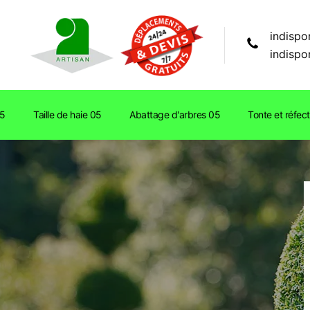
indispo
indispo
05
Taille de haie 05
Abattage d'arbres 05
Tonte et réfec