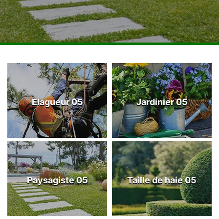
Elagueur 05
Jardinier 05
Paysagiste 05
Taille de haie 05