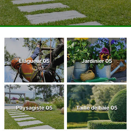
Elagueur 05
Jardinier 05
Paysagiste 05
Taille de haie 05