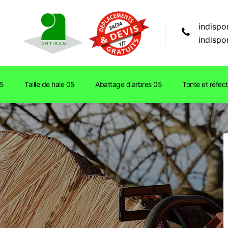
indispo
indispo
05
Taille de haie 05
Abattage d'arbres 05
Tonte et réfec