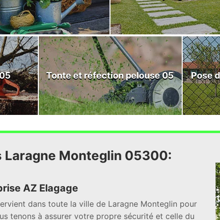
 05
Tonte et réfection pelouse 05
Pose d
es Laragne Monteglin 05300:
prise AZ Elagage
ervient dans toute la ville de Laragne Monteglin pour
us tenons à assurer votre propre sécurité et celle du